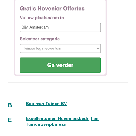
Booiman Tuinen BV
B
Excellentuinen Hoveniersbedrijf en
E
Tuinontwerpbureau