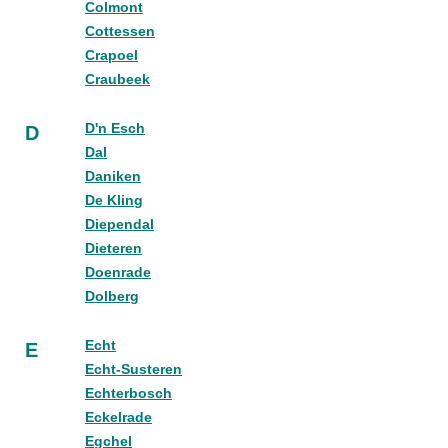
Colmont
Cottessen
Crapoel
Craubeek
D'n Esch
D
Dal
Daniken
De Kling
Diependal
Dieteren
Doenrade
Dolberg
Echt
E
Echt-Susteren
Echterbosch
Eckelrade
Egchel