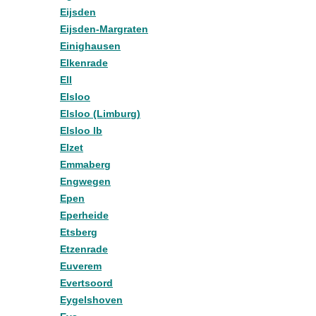
Eijsden
Eijsden-Margraten
Einighausen
Elkenrade
Ell
Elsloo
Elsloo (Limburg)
Elsloo lb
Elzet
Emmaberg
Engwegen
Epen
Eperheide
Etsberg
Etzenrade
Euverem
Evertsoord
Eygelshoven