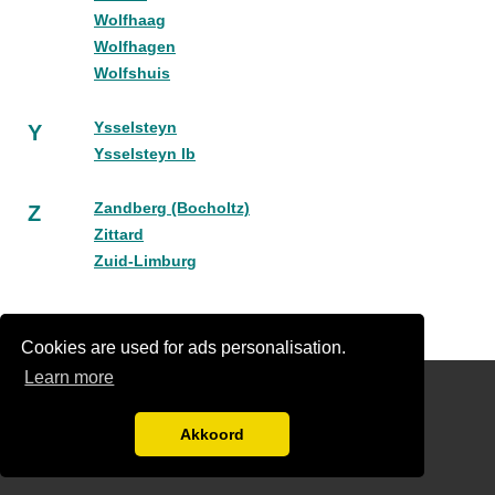
Wolfhaag
Wolfhagen
Wolfshuis
Ysselsteyn
Y
Ysselsteyn lb
Zandberg (Bocholtz)
Z
Zittard
Zuid-Limburg
Cookies are used for ads personalisation.
Learn more
hoveniergegevens.nl
Gratis Hovenier Offertes Vergelijken
Akkoord
Disclaimer