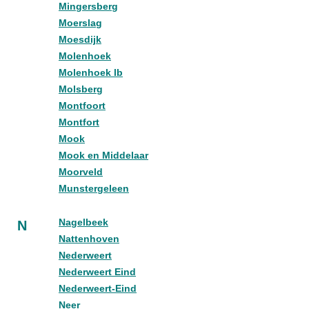
Mingersberg
Moerslag
Moesdijk
Molenhoek
Molenhoek lb
Molsberg
Montfoort
Montfort
Mook
Mook en Middelaar
Moorveld
Munstergeleen
Nagelbeek
N
Nattenhoven
Nederweert
Nederweert Eind
Nederweert-Eind
Neer