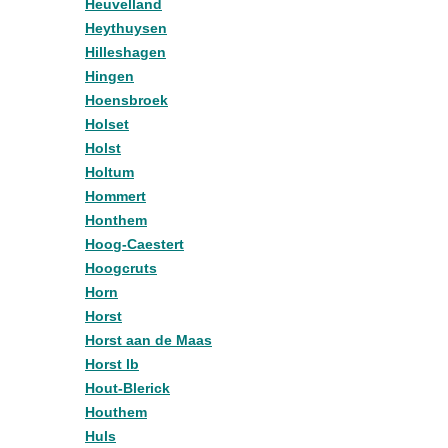
Heuvelland
Heythuysen
Hilleshagen
Hingen
Hoensbroek
Holset
Holst
Holtum
Hommert
Honthem
Hoog-Caestert
Hoogcruts
Horn
Horst
Horst aan de Maas
Horst lb
Hout-Blerick
Houthem
Huls