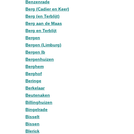
Benzenrade
Berg (Cadier en Keer)
Berg (en Terblijt)
Berg aan de Maas
Berg en Terblijt
Bergen
Bergen (Limburg)
Bergen lb
Bergenhuizen
Berghem
Berghof
Beringe
Berkelaar
Beutenaken
Billinghuizen
Bingelrade
Bisselt
Bissen
Blerick