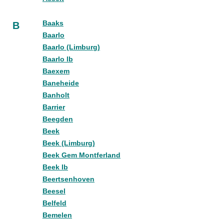
Baaks
B
Baarlo
Baarlo (Limburg)
Baarlo lb
Baexem
Baneheide
Banholt
Barrier
Beegden
Beek
Beek (Limburg)
Beek Gem Montferland
Beek lb
Beertsenhoven
Beesel
Belfeld
Bemelen