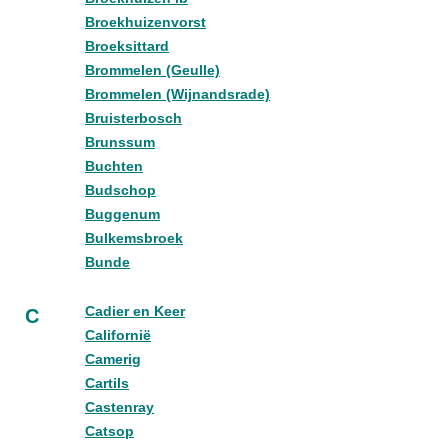
Broekhuizenvorst
Broeksittard
Brommelen (Geulle)
Brommelen (Wijnandsrade)
Bruisterbosch
Brunssum
Buchten
Budschop
Buggenum
Bulkemsbroek
Bunde
Cadier en Keer
C
Californië
Camerig
Cartils
Castenray
Catsop