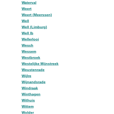
Waterval
Weert
Weert (Meerssen)
Well
Well (Limburg)
Well lb
Wellerlooi
Wesch
Wessem
Westbroek
Westelijke Mijnstreek
Weustenrade
Wijlre
Wijnandsrade
Windraak
Winthagen
Withuis
Wittem
Wolder