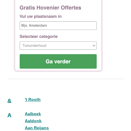
't Rooth
&
Aalbeek
A
Aaldonk
Aan Reijans