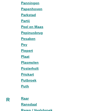
Panningen
Papenhoven
Parkstad
Partij
Peel en Maas
Pepinusbrug
Pesaken
Pey
Piepert
Plaat
Plasmolen
Posterholt
Prickart
Putbroek
Puth
Raar
R
Ransdaal
Raren / Vaalsbroek