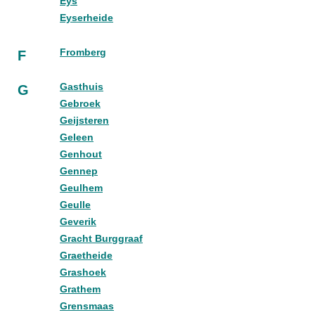
Eys
Eyserheide
Fromberg
F
Gasthuis
G
Gebroek
Geijsteren
Geleen
Genhout
Gennep
Geulhem
Geulle
Geverik
Gracht Burggraaf
Graetheide
Grashoek
Grathem
Grensmaas