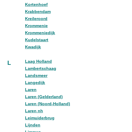
Kortenhoef
Krabbendam
Kreileroord
Krommenie
Krommeniedijk
Kudelstaart
Kwadijk
Laag Holland
L
Lambertschaag
Landsmeer
Langedijk
Laren
Laren (Gelderland)
Laren (Noord-Holland)
Laren nh
Leimuiderbrug
Lijnden