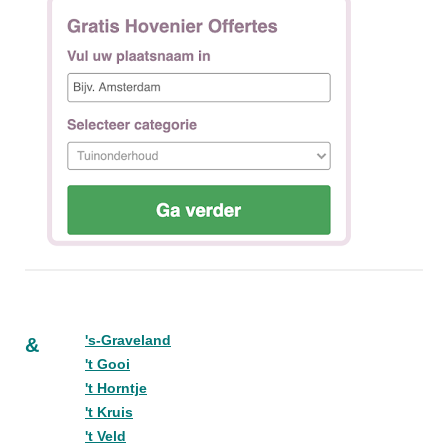
's-Graveland
&
't Gooi
't Horntje
't Kruis
't Veld