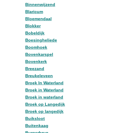
Binnenwijzend
Blaricum
Bloemendaal
Blokker
Bobeldijk
Boesingheliede
Boomhoek
Bovenkarspel
Bovenkerk
Breezand
Breukeleveen
Broek In Waterland
Broek in Waterland
Broek in waterland
Broek op Langedijk
Broek op langedijk
Buiksloot
Buitenkaag
Burgerbrug