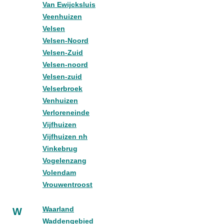
Van Ewijcksluis
Veenhuizen
Velsen
Velsen-Noord
Velsen-Zuid
Velsen-noord
Velsen-zuid
Velserbroek
Venhuizen
Verloreneinde
Vijfhuizen
Vijfhuizen nh
Vinkebrug
Vogelenzang
Volendam
Vrouwentroost
Waarland
W
Waddengebied