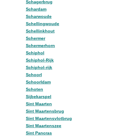
Schagerbrug
Schardam
Scharwoude
Schellingwoude
Schellinkhout
Schermer
Schermerhorn
Schiphol
Schiphol-Rijk
Schiphol-rijk
Schoorl
Schoorldam
Schoten
Sijbekarspel
Sint Maarten
Sint Maartensbrug
Sint Maartensvlotbrug
Sint Maartenszee
Sint Pancras