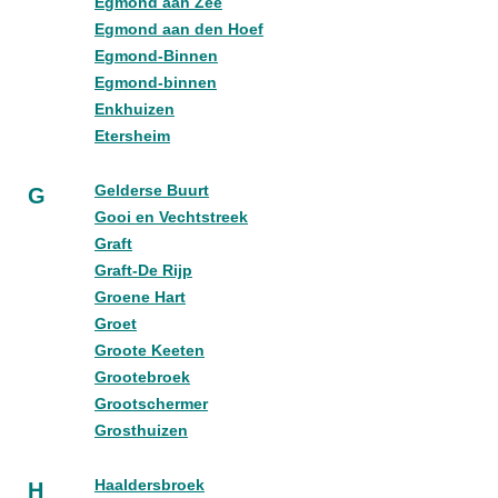
Egmond aan Zee
Egmond aan den Hoef
Egmond-Binnen
Egmond-binnen
Enkhuizen
Etersheim
Gelderse Buurt
G
Gooi en Vechtstreek
Graft
Graft-De Rijp
Groene Hart
Groet
Groote Keeten
Grootebroek
Grootschermer
Grosthuizen
Haaldersbroek
H