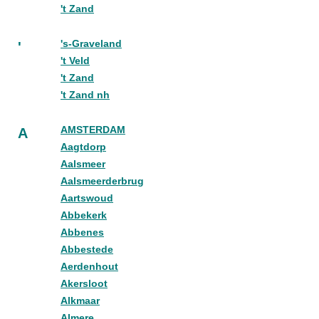
't Zand
's-Graveland
'
't Veld
't Zand
't Zand nh
AMSTERDAM
A
Aagtdorp
Aalsmeer
Aalsmeerderbrug
Aartswoud
Abbekerk
Abbenes
Abbestede
Aerdenhout
Akersloot
Alkmaar
Almere