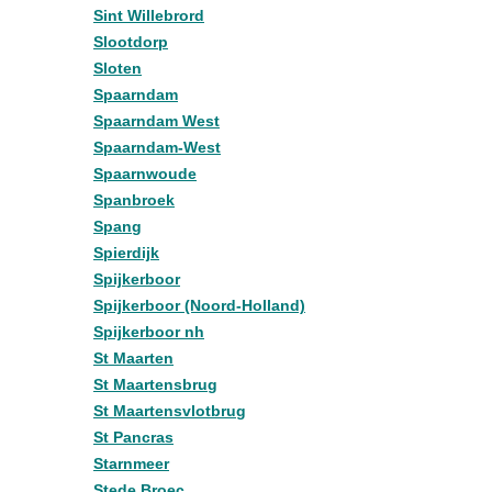
Sint Willebrord
Slootdorp
Sloten
Spaarndam
Spaarndam West
Spaarndam-West
Spaarnwoude
Spanbroek
Spang
Spierdijk
Spijkerboor
Spijkerboor (Noord-Holland)
Spijkerboor nh
St Maarten
St Maartensbrug
St Maartensvlotbrug
St Pancras
Starnmeer
Stede Broec