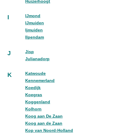
Huizerhoogt
IJmond
I
IJmuiden
Ijmuiden
Ilpendam
Jisp
J
Julianadorp
Katwoude
K
Kennemerland
Koedijk
Koegras
Koggenland
Kolhorn
Koog aan De Zaan
Koog aan de Zaan
Kop van Noord-Holland