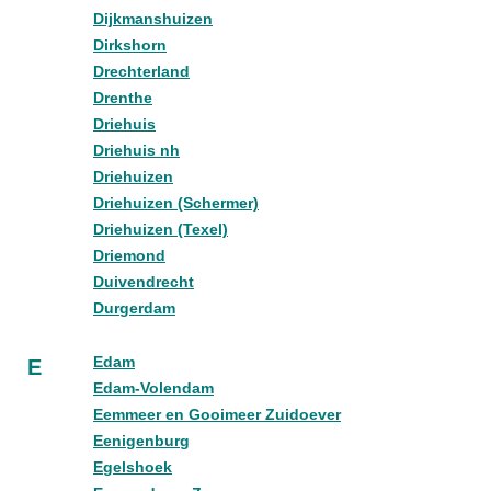
Dijkmanshuizen
Dirkshorn
Drechterland
Drenthe
Driehuis
Driehuis nh
Driehuizen
Driehuizen (Schermer)
Driehuizen (Texel)
Driemond
Duivendrecht
Durgerdam
Edam
E
Edam-Volendam
Eemmeer en Gooimeer Zuidoever
Eenigenburg
Egelshoek