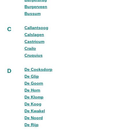
Burgerveen
Bussum
Callantsoog
C
Calslagen
Castricum
Crailo
Cruquius
De Cocksdorp
D
De Glip
De Goorn
De Horn
De Klomp
De Koog
De Kwakel
De Noord
De Rijp