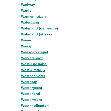
Wadway
Warder
Warmenhuizen
Watergang
Waterland (gemeente)
Waterland (streek)
Waver
Weesp
Weesperkarspel
Wervershoof
West-Friesland
West-Graftdijk
Westbeemster
Westdorp
Westergeest
Westerland
Westermient
Westknollendam