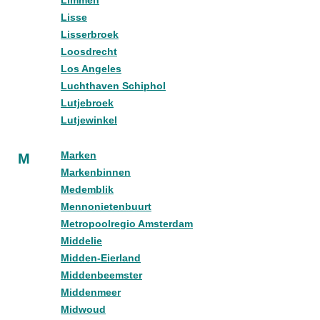
Limmen
Lisse
Lisserbroek
Loosdrecht
Los Angeles
Luchthaven Schiphol
Lutjebroek
Lutjewinkel
Marken
M
Markenbinnen
Medemblik
Mennonietenbuurt
Metropoolregio Amsterdam
Middelie
Midden-Eierland
Middenbeemster
Middenmeer
Midwoud