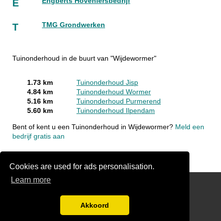
Engberts Hoveniersbedrijf
E
TMG Grondwerken
T
Tuinonderhoud in de buurt van "Wijdewormer"
1.73 km
Tuinonderhoud Jisp
4.84 km
Tuinonderhoud Wormer
5.16 km
Tuinonderhoud Purmerend
5.60 km
Tuinonderhoud Ilpendam
Bent of kent u een Tuinonderhoud in Wijdewormer?
Meld een
bedrijf gratis aan
Cookies are used for ads personalisation.
Learn more
hoveniergegevens.nl
Gratis Hovenier Offertes Vergelijken
Akkoord
Disclaimer