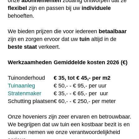
onze
abonnementen
zodanig ontworpen dat ze
flexibel
zijn en passen bij uw
individuele
behoeften.
We bieden prijzen die voor iedereen
betaalbaar
zijn en zorgen ervoor dat uw
tuin
altijd in de
beste staat
verkeert.
Werkzaamheden
Gemiddelde kosten 2026 (€)
Tuinonderhoud
€
35, tot
€ 45,- per m2
Tuinaanleg
€
50,-
- € 95,- per uur
Stratenmaker
€
35,-
- € 65,- per uur
Schutting plaatsen
€
60,-
- € 250,- per meter
Onze hoveniers zijn zeer ervaren en betrouwbaar.
We begrijpen dat uw tuin een kostbaar bezit is en
daarom nemen we onze verantwoordelijkheid