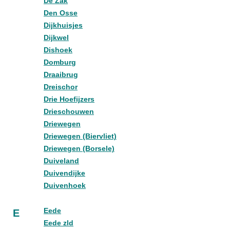
De Zak
Den Osse
Dijkhuisjes
Dijkwel
Dishoek
Domburg
Draaibrug
Dreischor
Drie Hoefijzers
Drieschouwen
Driewegen
Driewegen (Biervliet)
Driewegen (Borsele)
Duiveland
Duivendijke
Duivenhoek
Eede
E
Eede zld