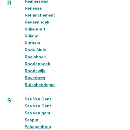
Reimerswaal
R
Renesse
Retranchement
Reuzenhoek
Rijkebuurt
Rilland
Ritthem
Rode Sluis
Roelshoek
Roodenhoek
Roodewijk
Roverberg
Ruischendegat
Sas Van Gent
S
Sas van Gent
Sas van gent
Sasput
Schapenbout