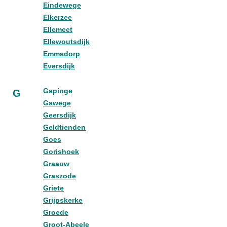
Eindewege
Elkerzee
Ellemeet
Ellewoutsdijk
Emmadorp
Eversdijk
Gapinge
G
Gawege
Geersdijk
Geldtienden
Goes
Gorishoek
Graauw
Graszode
Griete
Grijpskerke
Groede
Groot-Abeele