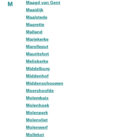
Maagd van Gent
M
Maaidijk
Maalstede
Magrette
Malland
Mariekerke
Marolleput
Mauritsfort
Meliskerke
Middelburg
Middenhof
Middenschouwen
Moershoofde
Molembaix
Molenhoek
Molenperk
Molenvliet
Molenwerf
Mollekot