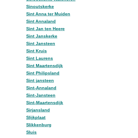
Sinoutskerke
Sint Anna ter Muiden
Sint Annaland
Sint Jan ten Heere
Sint Janskerke
Sint Jansteen
Sint Kruis
Sint Laurens
Sint Maartensdijk
Sint Philipsland
Sint jansteen
Sint-Annaland
Sint-Jansteen
Sint-Maartensdijk
Sirjansland
Slijkplaat
Slikkenburg
Sluis