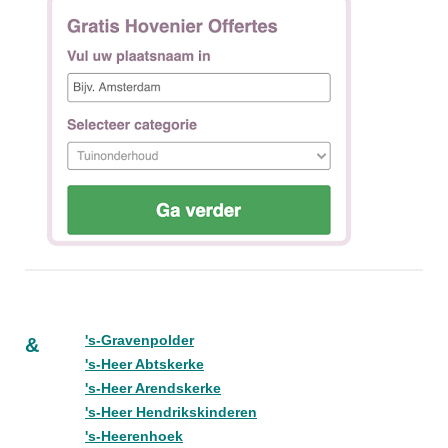
's-Gravenpolder
&
's-Heer Abtskerke
's-Heer Arendskerke
's-Heer Hendrikskinderen
's-Heerenhoek