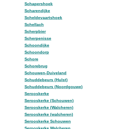
Schapershoek
Scharendijke
Scheldevaartshoek
Schellach
Scherpbier
Scherpenisse
Schoondijke
Schoondorp
Schore
Schorebrug
Schouwen-Duiveland
Schuddebeurs (Hulst)
Schuddebeurs (Noordgouwe)
Serooskerke
Serooskerke (Schouwen)
Serooskerke (Walcheren)
Serooskerke (walcheren)
Serooskerke Schouwen
Serooskerke Walcheren