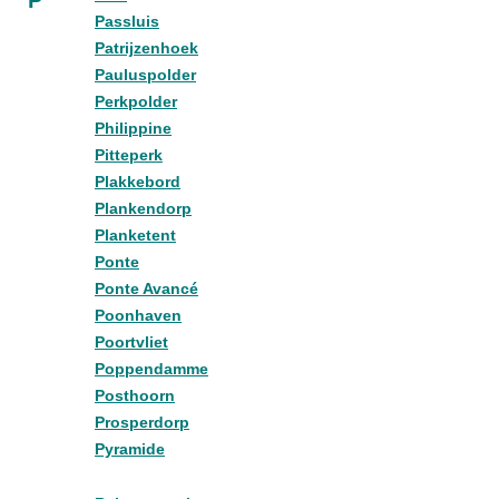
Passluis
Patrijzenhoek
Pauluspolder
Perkpolder
Philippine
Pitteperk
Plakkebord
Plankendorp
Planketent
Ponte
Ponte Avancé
Poonhaven
Poortvliet
Poppendamme
Posthoorn
Prosperdorp
Pyramide