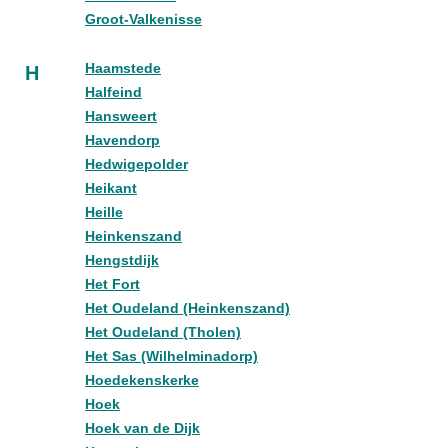
Groot-Valkenisse
Haamstede
H
Halfeind
Hansweert
Havendorp
Hedwigepolder
Heikant
Heille
Heinkenszand
Hengstdijk
Het Fort
Het Oudeland (Heinkenszand)
Het Oudeland (Tholen)
Het Sas (Wilhelminadorp)
Hoedekenskerke
Hoek
Hoek van de Dijk