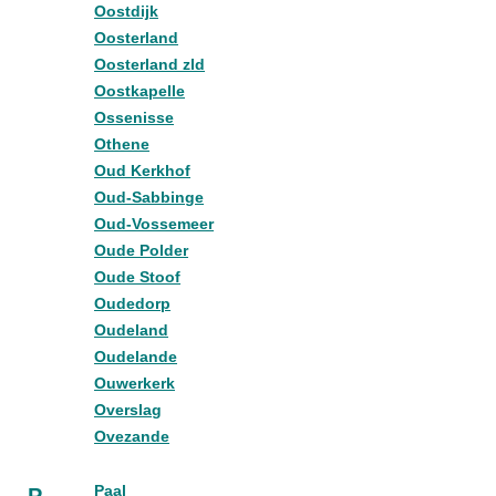
Oostdijk
Oosterland
Oosterland zld
Oostkapelle
Ossenisse
Othene
Oud Kerkhof
Oud-Sabbinge
Oud-Vossemeer
Oude Polder
Oude Stoof
Oudedorp
Oudeland
Oudelande
Ouwerkerk
Overslag
Ovezande
Paal
P