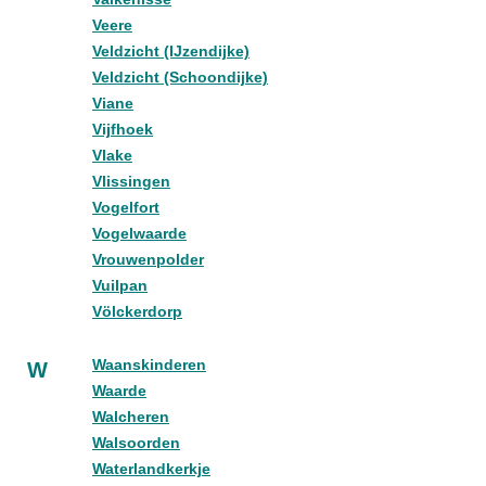
Veere
Veldzicht (IJzendijke)
Veldzicht (Schoondijke)
Viane
Vijfhoek
Vlake
Vlissingen
Vogelfort
Vogelwaarde
Vrouwenpolder
Vuilpan
Völckerdorp
Waanskinderen
W
Waarde
Walcheren
Walsoorden
Waterlandkerkje