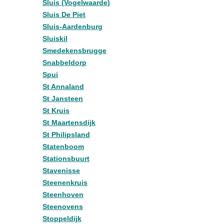
Sluis (Vogelwaarde)
Sluis De Piet
Sluis-Aardenburg
Sluiskil
Smedekensbrugge
Snabbeldorp
Spui
St Annaland
St Jansteen
St Kruis
St Maartensdijk
St Philipsland
Statenboom
Stationsbuurt
Stavenisse
Steenenkruis
Steenhoven
Steenovens
Stoppeldijk