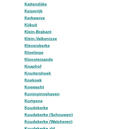
Kattendijke
Keizerrijk
Kerkwerve
Kijkuit
Klein-Brabant
Klein-Valkenisse
Kleverskerke
Kloetinge
Kloosterzande
Knaphof
Knuitershoek
Koekoek
Koewacht
Koninginnehaven
Kortgene
Koudekerke
Koudekerke (Schouwen)
Koudekerke (Walcheren)
Koudekerke zld