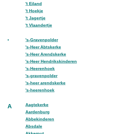
't Eiland
't Hoekje
't Jagertje
't Vlaandertje
's-Gravenpolder
'
's-Heer Abtskerke
's-Heer Arendskerke
's-Heer Hendrikskinderen
's-Heerenhoek
's-gravenpolder
's-heer arendskerke
's-heerenhoek
Aagtekerke
A
Aardenburg
Abbekinderen
Absdale
Akkerput