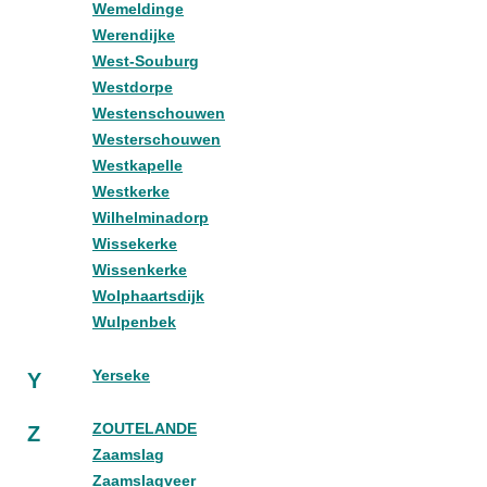
Wemeldinge
Werendijke
West-Souburg
Westdorpe
Westenschouwen
Westerschouwen
Westkapelle
Westkerke
Wilhelminadorp
Wissekerke
Wissenkerke
Wolphaartsdijk
Wulpenbek
Yerseke
Y
ZOUTELANDE
Z
Zaamslag
Zaamslagveer