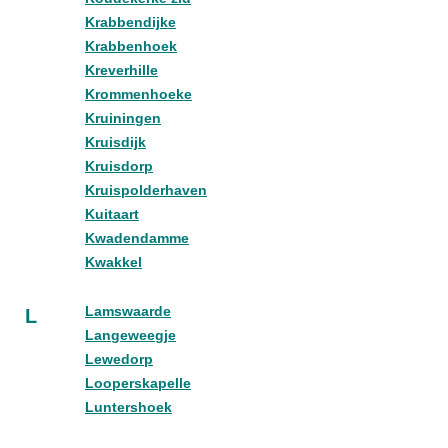
Krabbendijke
Krabbenhoek
Kreverhille
Krommenhoeke
Kruiningen
Kruisdijk
Kruisdorp
Kruispolderhaven
Kuitaart
Kwadendamme
Kwakkel
Lamswaarde
L
Langeweegje
Lewedorp
Looperskapelle
Luntershoek