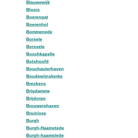
Blauwewijk
Bloois
Boerengat
Boerenhol
Bommenede
Borsele
Borssele
Boschkapelle
Botshoofd
Bouchauterhaven
Boudewijnskerke
Breskens
Brigdamme
Brijdorpe
Brouwershaven
Bruinisse
Burgh
Burgh-Haamstede
Burgh-haamstede