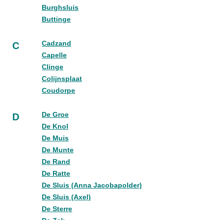
Burghsluis
Buttinge
Cadzand
C
Capelle
Clinge
Colijnsplaat
Coudorpe
De Groe
D
De Knol
De Muis
De Munte
De Rand
De Ratte
De Sluis (Anna Jacobapolder)
De Sluis (Axel)
De Sterre