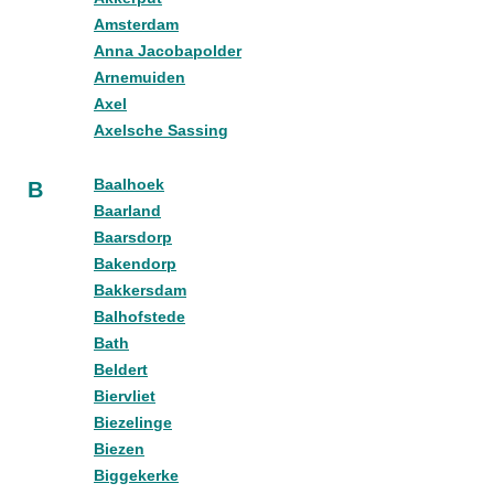
Amsterdam
Anna Jacobapolder
Arnemuiden
Axel
Axelsche Sassing
Baalhoek
B
Baarland
Baarsdorp
Bakendorp
Bakkersdam
Balhofstede
Bath
Beldert
Biervliet
Biezelinge
Biezen
Biggekerke