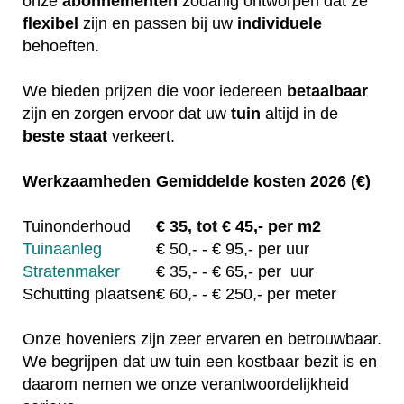
onze
abonnementen
zodanig ontworpen dat ze
flexibel
zijn en passen bij uw
individuele
behoeften.
We bieden prijzen die voor iedereen
betaalbaar
zijn en zorgen ervoor dat uw
tuin
altijd in de
beste staat
verkeert.
Werkzaamheden
Gemiddelde kosten 2026 (€)
Tuinonderhoud
€
35, tot
€ 45,- per m2
Tuinaanleg
€
50,-
- € 95,- per uur
Stratenmaker
€
35,-
- € 65,- per uur
Schutting plaatsen
€
60,-
- € 250,- per meter
Onze hoveniers zijn zeer ervaren en betrouwbaar.
We begrijpen dat uw tuin een kostbaar bezit is en
daarom nemen we onze verantwoordelijkheid