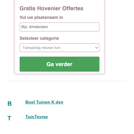
Boef Tuinen K den
B
TuinTevree
T