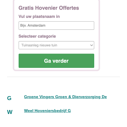
Groene Vingers Groen & Dierverzorging De
G
Weel Hoveniersbedrijf G
W