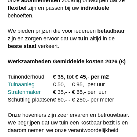
onze
abonnementen
zodanig ontworpen dat ze
flexibel
zijn en passen bij uw
individuele
behoeften.
We bieden prijzen die voor iedereen
betaalbaar
zijn en zorgen ervoor dat uw
tuin
altijd in de
beste staat
verkeert.
Werkzaamheden
Gemiddelde kosten 2026 (€)
Tuinonderhoud
€
35, tot
€ 45,- per m2
Tuinaanleg
€
50,-
- € 95,- per uur
Stratenmaker
€
35,-
- € 65,- per uur
Schutting plaatsen
€
60,-
- € 250,- per meter
Onze hoveniers zijn zeer ervaren en betrouwbaar.
We begrijpen dat uw tuin een kostbaar bezit is en
daarom nemen we onze verantwoordelijkheid