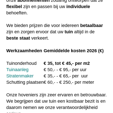
onze
abonnementen
zodanig ontworpen dat ze
flexibel
zijn en passen bij uw
individuele
behoeften.
We bieden prijzen die voor iedereen
betaalbaar
zijn en zorgen ervoor dat uw
tuin
altijd in de
beste staat
verkeert.
Werkzaamheden
Gemiddelde kosten 2026 (€)
Tuinonderhoud
€
35, tot
€ 45,- per m2
Tuinaanleg
€
50,-
- € 95,- per uur
Stratenmaker
€
35,-
- € 65,- per uur
Schutting plaatsen
€
60,-
- € 250,- per meter
Onze hoveniers zijn zeer ervaren en betrouwbaar.
We begrijpen dat uw tuin een kostbaar bezit is en
daarom nemen we onze verantwoordelijkheid