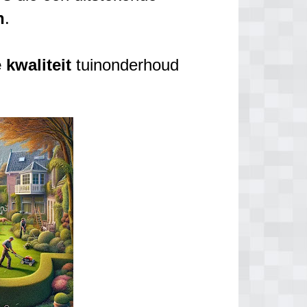
n
.
e
kwaliteit
tuinonderhoud