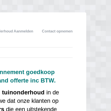
derhoud Aanmelden
Contact opnemen
bonnement goedkoop
and offerte inc BTW.
n
tuinonderhoud
in de
we dat onze klanten op
rs
die een uitstekende