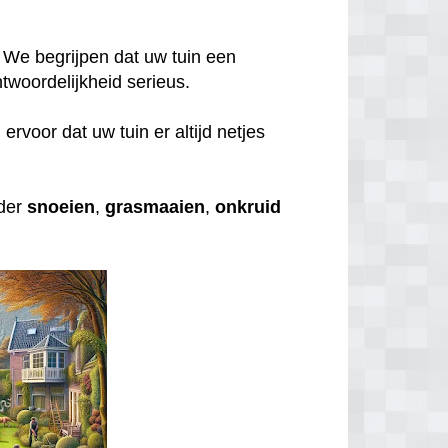
 We begrijpen dat uw tuin een
twoordelijkheid serieus.
rvoor dat uw tuin er altijd netjes
nder
snoeien
,
grasmaaien
,
onkruid