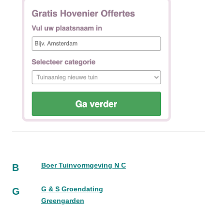
Boer Tuinvormgeving N C
B
G & S Groendating
G
Greengarden