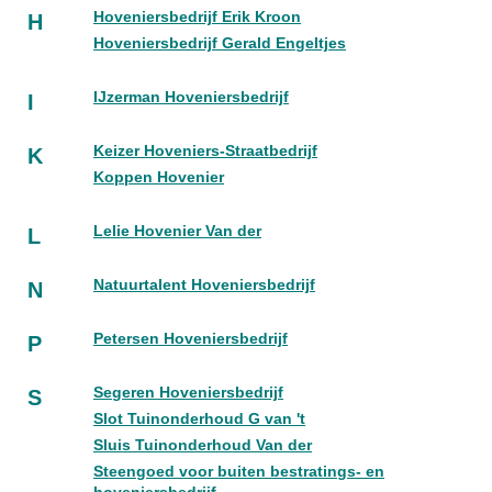
Hoveniersbedrijf Erik Kroon
H
Hoveniersbedrijf Gerald Engeltjes
IJzerman Hoveniersbedrijf
I
Keizer Hoveniers-Straatbedrijf
K
Koppen Hovenier
Lelie Hovenier Van der
L
Natuurtalent Hoveniersbedrijf
N
Petersen Hoveniersbedrijf
P
Segeren Hoveniersbedrijf
S
Slot Tuinonderhoud G van 't
Sluis Tuinonderhoud Van der
Steengoed voor buiten bestratings- en