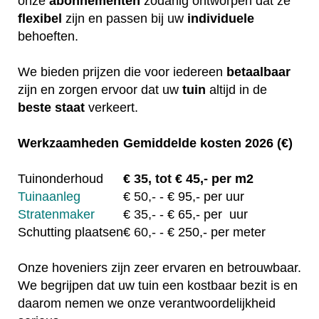
onze
abonnementen
zodanig ontworpen dat ze
flexibel
zijn en passen bij uw
individuele
behoeften.
We bieden prijzen die voor iedereen
betaalbaar
zijn en zorgen ervoor dat uw
tuin
altijd in de
beste staat
verkeert.
Werkzaamheden
Gemiddelde kosten 2026 (€)
Tuinonderhoud
€
35, tot
€ 45,- per m2
Tuinaanleg
€
50,-
- € 95,- per uur
Stratenmaker
€
35,-
- € 65,- per uur
Schutting plaatsen
€
60,-
- € 250,- per meter
Onze hoveniers zijn zeer ervaren en betrouwbaar.
We begrijpen dat uw tuin een kostbaar bezit is en
daarom nemen we onze verantwoordelijkheid