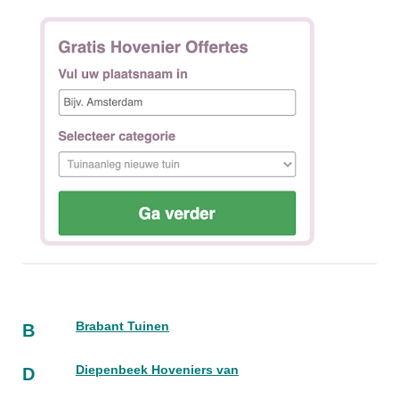
Brabant Tuinen
B
Diepenbeek Hoveniers van
D