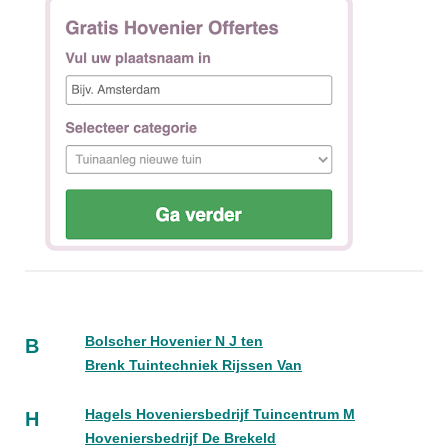
Bolscher Hovenier N J ten
B
Brenk Tuintechniek Rijssen Van
Hagels Hoveniersbedrijf Tuincentrum M
H
Hoveniersbedrijf De Brekeld