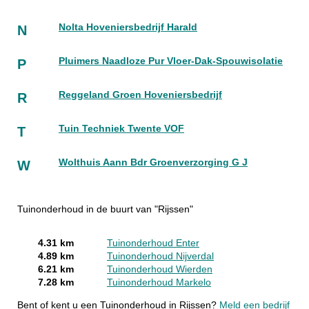
Nolta Hoveniersbedrijf Harald
N
Pluimers Naadloze Pur Vloer-Dak-Spouwisolatie
P
Reggeland Groen Hoveniersbedrijf
R
Tuin Techniek Twente VOF
T
Wolthuis Aann Bdr Groenverzorging G J
W
Tuinonderhoud in de buurt van "Rijssen"
4.31 km
Tuinonderhoud Enter
4.89 km
Tuinonderhoud Nijverdal
6.21 km
Tuinonderhoud Wierden
7.28 km
Tuinonderhoud Markelo
Bent of kent u een Tuinonderhoud in Rijssen?
Meld een bedrijf