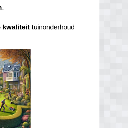
n
.
e
kwaliteit
tuinonderhoud