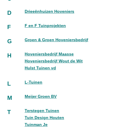
Drieeënhuizen Hoveniers
D
F en F Tuinprojekten
F
Groen & Groen Hoveniersbedrijf
G
Hoveniersbedrijf Maasse
H
Hoveniersbedrijf Wout de Wit
Hulst Tuinen vd
L-Tuinen
L
Meijer Groen BV
M
Terstegen Tuinen
T
Tuin Design Houten
Tuinman Je