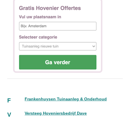
Frankenhuysen Tuinaanleg & Onderhoud
F
Versteeg Hoveniersbedrijf Dave
V