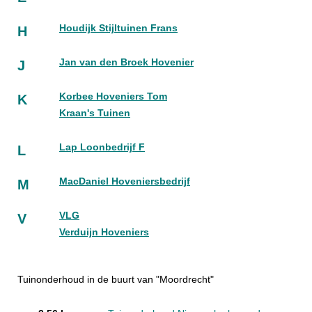
Houdijk Stijltuinen Frans
H
Jan van den Broek Hovenier
J
Korbee Hoveniers Tom
K
Kraan's Tuinen
Lap Loonbedrijf F
L
MacDaniel Hoveniersbedrijf
M
VLG
V
Verduijn Hoveniers
Tuinonderhoud in de buurt van "Moordrecht"