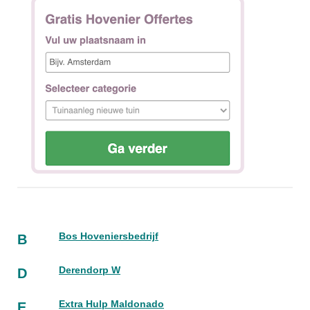
Bos Hoveniersbedrijf
B
Derendorp W
D
Extra Hulp Maldonado
E