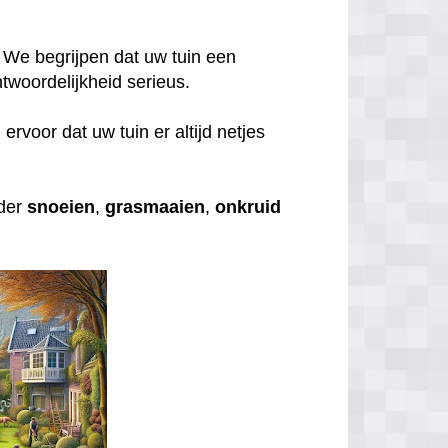
 We begrijpen dat uw tuin een
twoordelijkheid serieus.
rvoor dat uw tuin er altijd netjes
nder
snoeien
,
grasmaaien
,
onkruid