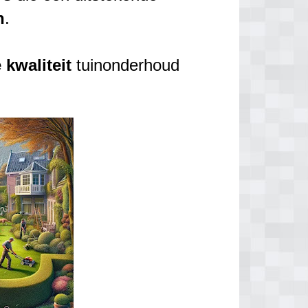
n
.
e
kwaliteit
tuinonderhoud