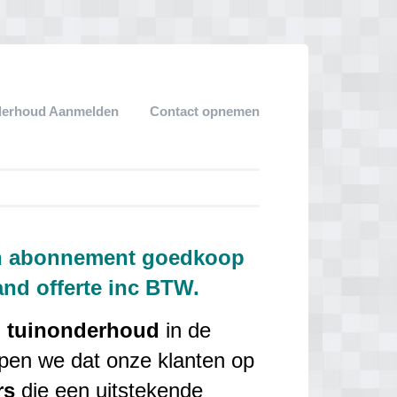
derhoud Aanmelden
Contact opnemen
en abonnement goedkoop
and offerte inc BTW.
n
tuinonderhoud
in de
pen we dat onze klanten op
rs
die een uitstekende