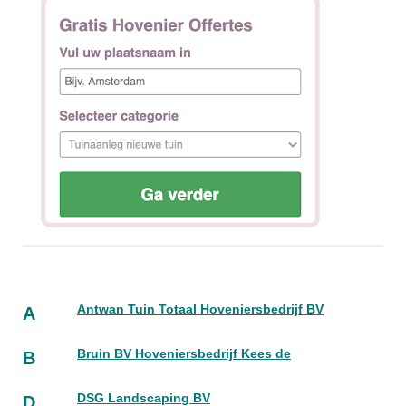
Antwan Tuin Totaal Hoveniersbedrijf BV
A
Bruin BV Hoveniersbedrijf Kees de
B
DSG Landscaping BV
D