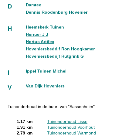
Damtec
D
Dennis Roodenburg Hovenier
Heemskerk Tuinen
H
Herruer J J
Hortus Artifex
Hoveniersbedrijf Ron Hoogkamer
Hoveniersbedrijf Rutgrink G
Ippel Tuinen Michel
I
Van Dijk Hoveniers
V
Tuinonderhoud in de buurt van "Sassenheim"
1.17 km
Tuinonderhoud Lisse
1.91 km
Tuinonderhoud Voorhout
2.79 km
Tuinonderhoud Warmond