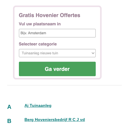
Aj Tuinaanleg
A
Berg Hoveniersbedrijf R C J vd
B