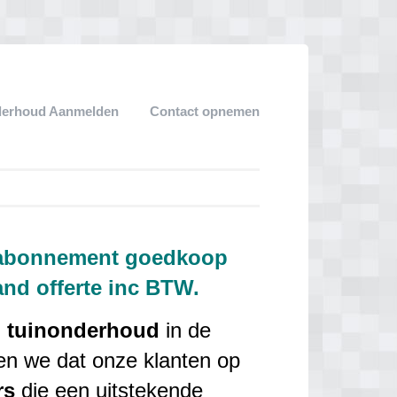
derhoud Aanmelden
Contact opnemen
 abonnement goedkoop
and offerte inc BTW.
n
tuinonderhoud
in de
en we dat onze klanten op
rs
die een uitstekende