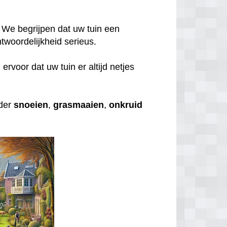
 We begrijpen dat uw tuin een
twoordelijkheid serieus.
rvoor dat uw tuin er altijd netjes
nder
snoeien
,
grasmaaien
,
onkruid