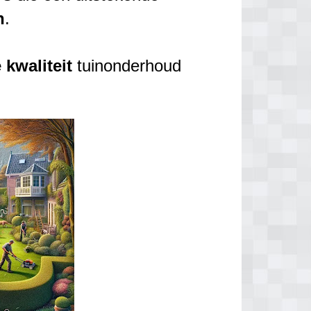
n
.
e
kwaliteit
tuinonderhoud