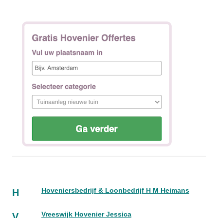
Hoveniersbedrijf & Loonbedrijf H M Heimans
H
Vreeswijk Hovenier Jessica
V