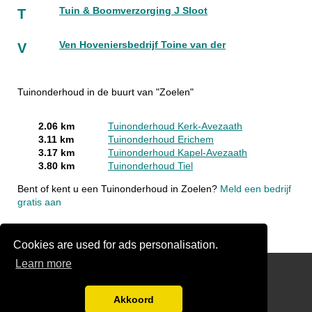
Tuin & Boomverzorging J Sloot
T
Ven Hoveniersbedrijf Toine van der
V
Tuinonderhoud in de buurt van "Zoelen"
2.06 km
Tuinonderhoud Kerk-Avezaath
3.11 km
Tuinonderhoud Erichem
3.17 km
Tuinonderhoud Kapel-Avezaath
3.80 km
Tuinonderhoud Tiel
Bent of kent u een Tuinonderhoud in Zoelen?
Meld een bedrijf
gratis aan
Cookies are used for ads personalisation.
Learn more
hoveniergegevens.nl
Gratis Hovenier Offertes Vergelijken
Akkoord