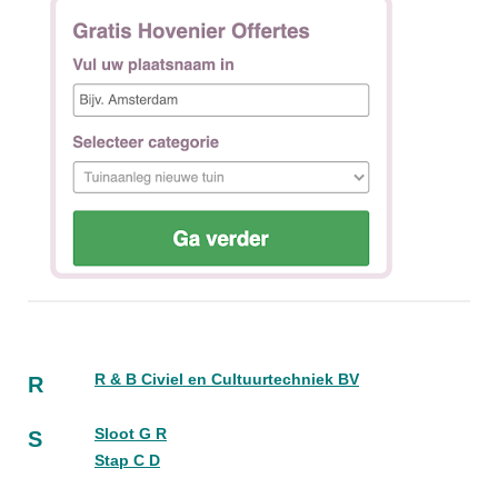
R & B Civiel en Cultuurtechniek BV
R
Sloot G R
S
Stap C D