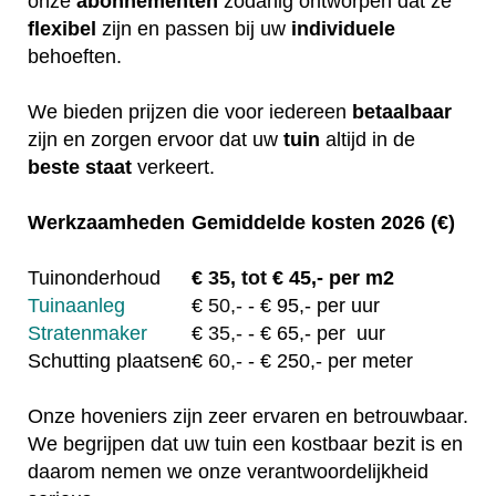
onze
abonnementen
zodanig ontworpen dat ze
flexibel
zijn en passen bij uw
individuele
behoeften.
We bieden prijzen die voor iedereen
betaalbaar
zijn en zorgen ervoor dat uw
tuin
altijd in de
beste staat
verkeert.
Werkzaamheden
Gemiddelde kosten 2026 (€)
Tuinonderhoud
€
35, tot
€ 45,- per m2
Tuinaanleg
€
50,-
- € 95,- per uur
Stratenmaker
€
35,-
- € 65,- per uur
Schutting plaatsen
€
60,-
- € 250,- per meter
Onze hoveniers zijn zeer ervaren en betrouwbaar.
We begrijpen dat uw tuin een kostbaar bezit is en
daarom nemen we onze verantwoordelijkheid