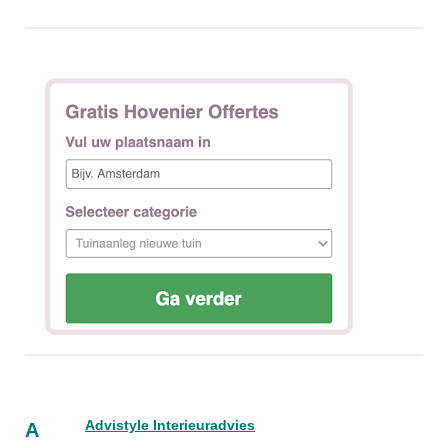
Advistyle Interieuradvies
A