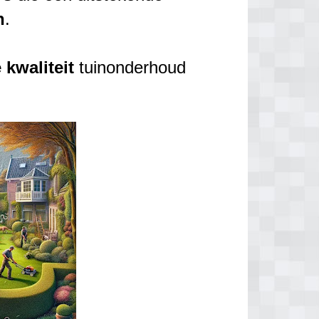
n
.
e
kwaliteit
tuinonderhoud