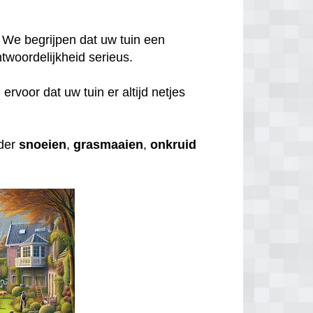
 We begrijpen dat uw tuin een
twoordelijkheid serieus.
rvoor dat uw tuin er altijd netjes
nder
snoeien
,
grasmaaien
,
onkruid