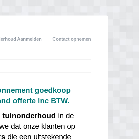
derhoud Aanmelden
Contact opnemen
bonnement goedkoop
and offerte inc BTW.
n
tuinonderhoud
in de
 we dat onze klanten op
rs
die een uitstekende