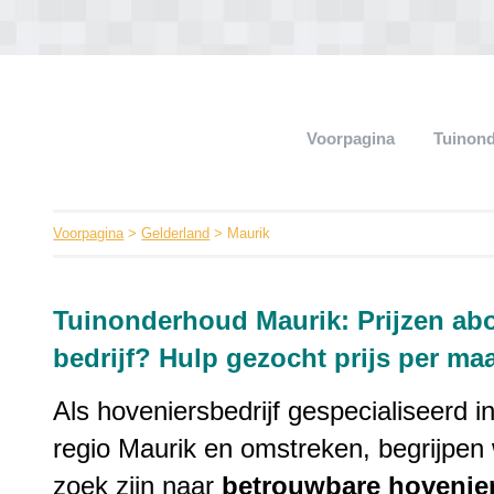
Voorpagina
Tuinon
Voorpagina
>
Gelderland
> Maurik
Tuinonderhoud Maurik: Prijzen a
bedrijf? Hulp gezocht prijs per ma
Als hoveniersbedrijf gespecialiseerd i
regio Maurik en omstreken, begrijpen
zoek zijn naar
betrouwbare
hovenie