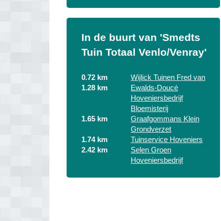
In de buurt van 'Smedts
Tuin Totaal Venlo/Venray'
0.72 km
Wijlick Tuinen Fred van
1.28 km
Ewalds-Doucé
Hoveniersbedrijf
Bloemisterij
1.65 km
Graafgommans Klein
Grondverzet
1.74 km
Tuinservice Hoveniers
2.42 km
Selen Groen
Hoveniersbedrijf