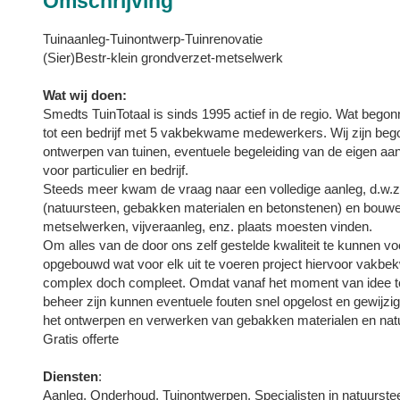
Omschrijving
Tuinaanleg-Tuinontwerp-Tuinrenovatie
(Sier)Bestr-klein grondverzet-metselwerk
Wat wij doen:
Smedts TuinTotaal is sinds 1995 actief in de regio. Wat begon
tot een bedrijf met 5 vakbekwame medewerkers. Wij zijn begon
ontwerpen van tuinen, eventuele begeleiding van de eigen aan
voor particulier en bedrijf.
Steeds meer kwam de vraag naar een volledige aanleg, d.w.z.
(natuursteen, gebakken materialen en betonstenen) en bouwel
metselwerken, vijveraanleg, enz. plaats moesten vinden.
Om alles van de door ons zelf gestelde kwaliteit te kunnen voo
opgebouwd wat voor elk uit te voeren project hiervoor vakb
complex doch compleet. Omdat vanaf het moment van idee tot 
beheer zijn kunnen eventuele fouten snel opgelost en gewijzig
het ontwerpen en verwerken van gebakken materialen en nat
Gratis offerte
Diensten
:
Aanleg, Onderhoud, Tuinontwerpen, Specialisten in natuurst