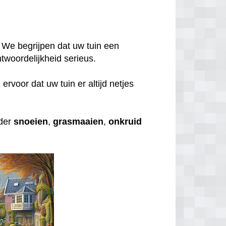
 We begrijpen dat uw tuin een
twoordelijkheid serieus.
rvoor dat uw tuin er altijd netjes
nder
snoeien
,
grasmaaien
,
onkruid