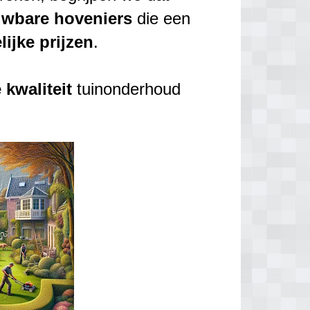
uwbare
hoveniers
die een
lijke
prijzen
.
e
kwaliteit
tuinonderhoud